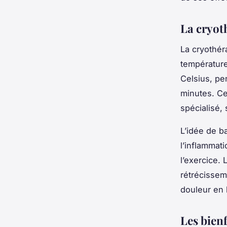
La cryoth
La cryothér
températur
Celsius, pe
minutes. Ce
spécialisé,
L’idée de b
l’inflammati
l’exercice.
rétrécissem
douleur en 
Les bien