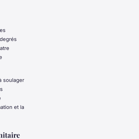
des
 degrés
atre
e
 à soulager
ès
e
tion et la
nitaire