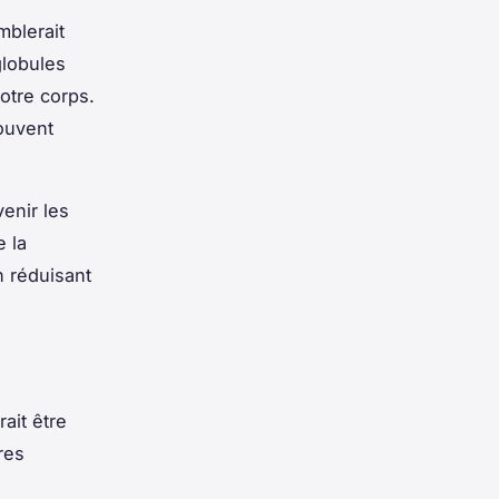
mblerait
globules
notre corps.
souvent
venir les
e la
n réduisant
ait être
res