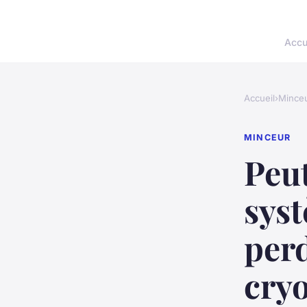
Accu
Accueil
›
Mince
MINCEUR
Peut
sys
perd
cryo