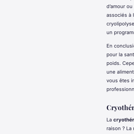
d’amour ou l
associés à 
cryolipolyse
un programm
En conclusi
pour la san
poids. Cepe
une aliment
vous êtes i
professionn
Cryothér
La
cryothér
raison ? La