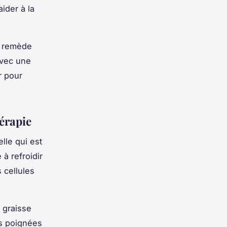
ider à la
n remède
 avec une
r pour
érapie
lle qui est
à refroidir
 cellules
 graisse
es poignées