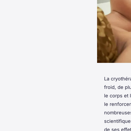
La cryothér
froid, de pl
le corps et 
le renforce
nombreuses.
scientifiqu
de ses effe