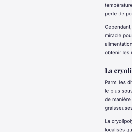
température
perte de po
Cependant, 
miracle pour
alimentatio
obtenir les 
La cryol
Parmi les d
le plus sou
de manière 
graisseuses
La cryolipo
localisés qu