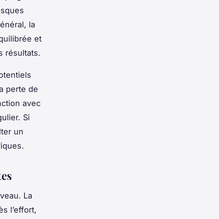
risques
énéral, la
quilibrée et
 résultats.
otentiels
a perte de
nction avec
lier. Si
lter un
fiques.
tes
iveau. La
 l’effort,