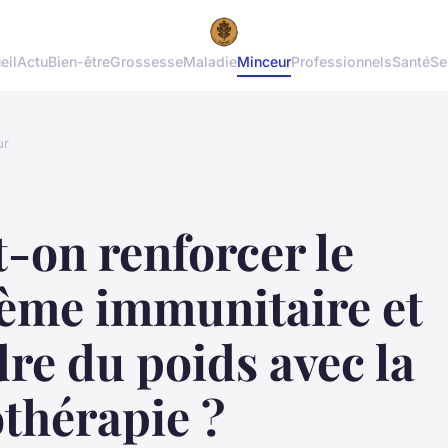
eil
Actu
Bien-être
Grossesse
Maladie
Minceur
Professionnels
Santé
Se
ur
-on renforcer le
tème immunitaire et
re du poids avec la
thérapie ?