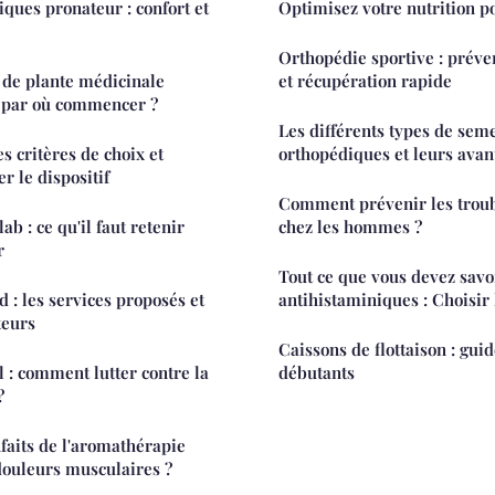
ques pronateur : confort et
Optimisez votre nutrition p
Orthopédie sportive : préve
s de plante médicinale
et récupération rapide
: par où commencer ?
Les différents types de seme
es critères de choix et
orthopédiques et leurs avan
r le dispositif
Comment prévenir les troub
b : ce qu'il faut retenir
chez les hommes ?
r
Tout ce que vous devez savoi
d : les services proposés et
antihistaminiques : Choisir
teurs
Caissons de flottaison : gui
 : comment lutter contre la
débutants
?
nfaits de l'aromathérapie
douleurs musculaires ?