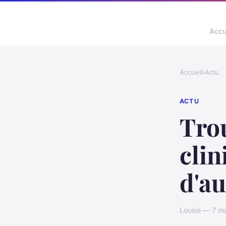
Accu
Accueil
›
Actu
ACTU
Trou
cli
d'a
Louise — 7 ma