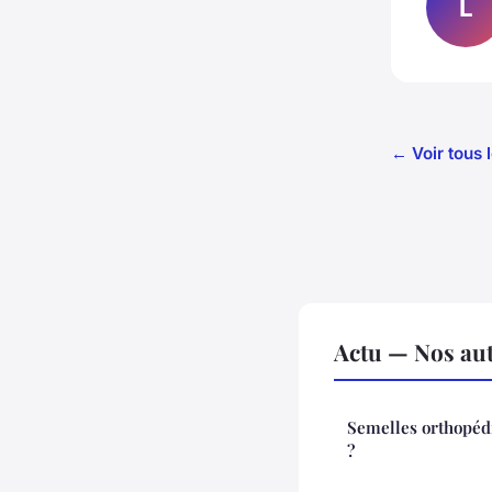
L
← Voir tous l
Actu — Nos aut
Semelles orthopédi
?