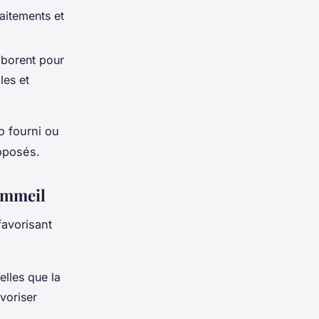
raitements et
aborent pour
les et
o fourni ou
oposés.
ommeil
favorisant
elles que la
avoriser