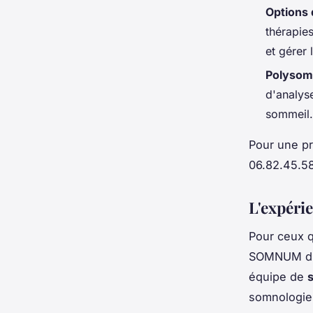
Options 
thérapie
et gérer 
Polysom
d'analyse
sommeil.
Pour une pr
06.82.45.58
L'expéri
Pour ceux 
SOMNUM d'A
équipe de
somnologie 