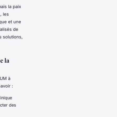
ais la paix
, les
ique et une
alisés de
s solutions,
e la
NUM à
avoir :
linique
ecter des