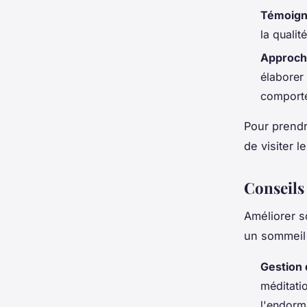
Témoig
la qualit
Approche
élaborer
comport
Pour prendr
de visiter 
Conseils
Améliorer 
un sommeil 
Gestion 
méditatio
l'endorm