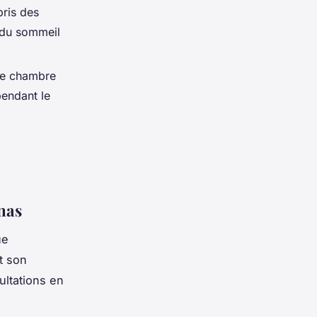
pris des
é du sommeil
ne chambre
pendant le
nas
ue
t son
ultations en