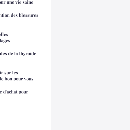
our une vie saine
ntion des blessures
lles
tages
les de la thyroïde
r sur les
 le bon pour vous
de d'achat pour