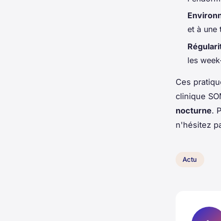
Environ
et à une
Régulari
les week
Ces pratiqu
clinique S
nocturne
. 
n'hésitez pa
Actu