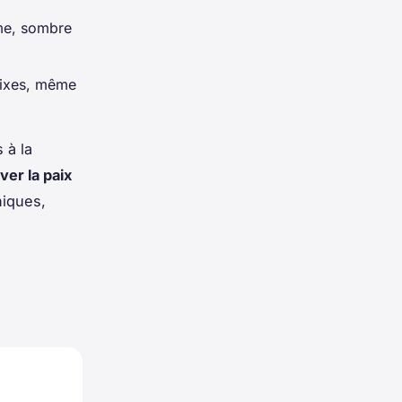
me, sombre
fixes, même
 à la
ver la paix
niques,