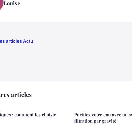
Louise
es articles Actu
res articles
ques : comment les choisir
Purifiez votre eau avec un 
filtration par gravité