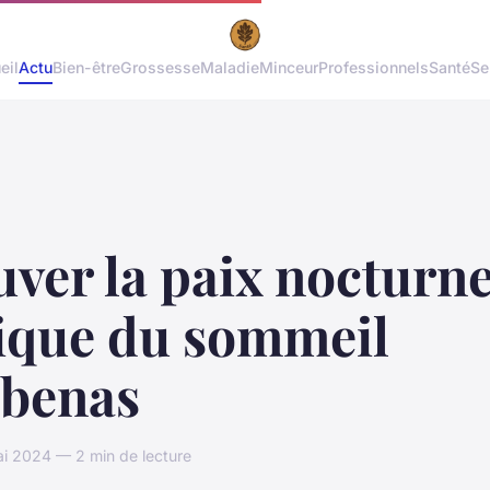
eil
Actu
Bien-être
Grossesse
Maladie
Minceur
Professionnels
Santé
Se
ver la paix nocturne
nique du sommeil
ubenas
i 2024 — 2 min de lecture